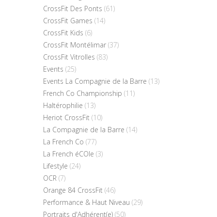
CrossFit Des Ponts
(61)
CrossFit Games
(14)
CrossFit Kids
(6)
CrossFit Montélimar
(37)
CrossFit Vitrolles
(83)
Events
(25)
Events La Compagnie de la Barre
(13)
French Co Championship
(11)
Haltérophilie
(13)
Heriot CrossFit
(10)
La Compagnie de la Barre
(14)
La French Co
(77)
La French éCOle
(3)
Lifestyle
(24)
OCR
(7)
Orange 84 CrossFit
(46)
Performance & Haut Niveau
(29)
Portraits d'Adhérent(e)
(50)