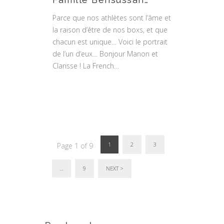
Parce que nos athlètes sont l’âme et
la raison d’être de nos boxs, et que
chacun est unique… Voici le portrait
de l’un d’eux… Bonjour Manon et
Clarisse ! La French…
1
2
3
Page 1 of 9
…
9
NEXT >