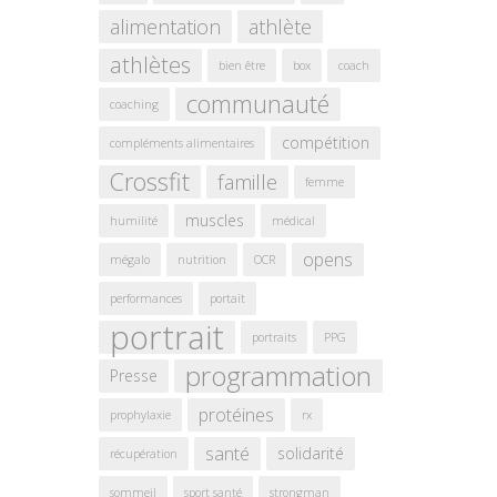
alimentation
athlète
athlètes
bien être
box
coach
communauté
coaching
compétition
compléments alimentaires
Crossfit
famille
femme
muscles
humilité
médical
opens
mégalo
nutrition
OCR
performances
portait
portrait
portraits
PPG
programmation
Presse
protéines
prophylaxie
rx
santé
solidarité
récupération
sommeil
sport santé
strongman