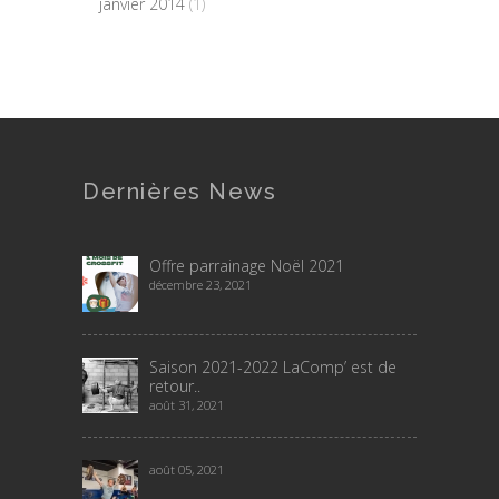
janvier 2014
(1)
Dernières News
Offre parrainage Noël 2021
décembre 23, 2021
Saison 2021-2022 LaComp’ est de
retour..
août 31, 2021
août 05, 2021