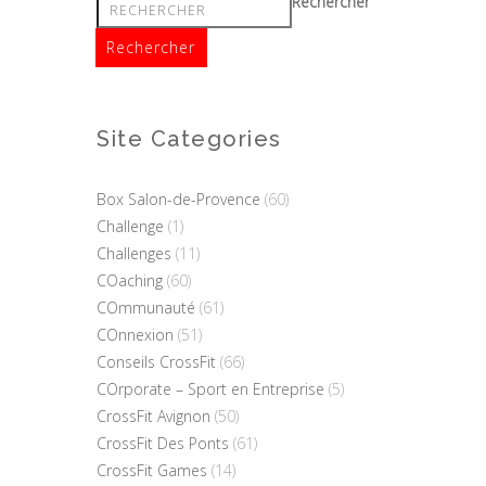
Rechercher
Site Categories
Box Salon-de-Provence
(60)
Challenge
(1)
Challenges
(11)
COaching
(60)
COmmunauté
(61)
COnnexion
(51)
Conseils CrossFit
(66)
COrporate – Sport en Entreprise
(5)
CrossFit Avignon
(50)
CrossFit Des Ponts
(61)
CrossFit Games
(14)