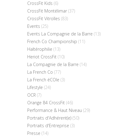
CrossFit Kids
(6)
CrossFit Montélimar
(37)
CrossFit Vitrolles
(83)
Events
(25)
Events La Compagnie de la Barre
(13)
French Co Championship
(11)
Haltérophilie
(13)
Heriot CrossFit
(10)
La Compagnie de la Barre
(14)
La French Co
(77)
La French éCOle
(3)
Lifestyle
(24)
OCR
(7)
Orange 84 CrossFit
(46)
Performance & Haut Niveau
(29)
Portraits d'Adhérent(e)
(50)
Portraits d'Entreprise
(3)
Presse
(14)