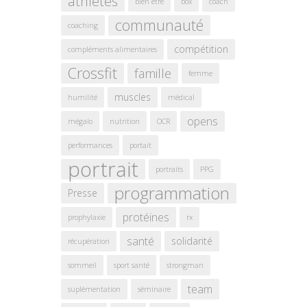
athlètes
bien être
box
coach
communauté
coaching
compétition
compléments alimentaires
Crossfit
famille
femme
muscles
humilité
médical
opens
mégalo
nutrition
OCR
performances
portait
portrait
portraits
PPG
programmation
Presse
protéines
prophylaxie
rx
santé
solidarité
récupération
sommeil
sport santé
strongman
team
suplémentation
séminaire