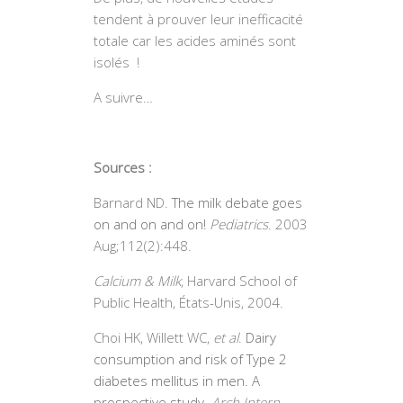
tendent à prouver leur inefficacité
totale car les acides aminés sont
isolés !
A suivre…
Sources :
Barnard ND.
The milk debate goes
on and on and on!
Pediatrics
. 2003
Aug;112(2):448.
Calcium & Milk
, Harvard School of
Public Health, États-Unis, 2004.
Choi HK, Willett WC,
et al
.
Dairy
consumption and risk of Type 2
diabetes mellitus in men. A
prospective study
.
Arch Intern