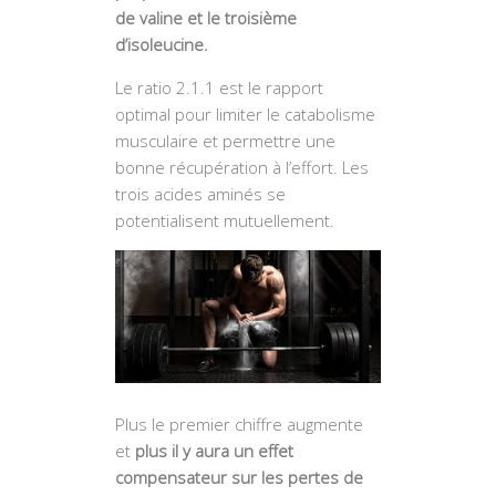
de valine et le troisième
d’isoleucine.
Le ratio 2.1.1 est le rapport
optimal pour limiter le catabolisme
musculaire et permettre une
bonne récupération à l’effort. Les
trois acides aminés se
potentialisent mutuellement.
Plus le premier chiffre augmente
et
plus il y aura un effet
compensateur sur les pertes de