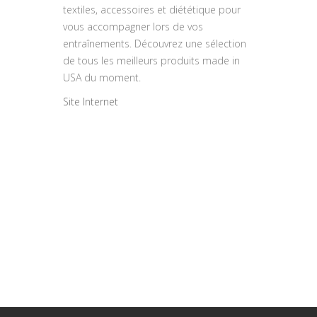
textiles, accessoires et diététique pour
vous accompagner lors de vos
entraînements. Découvrez une sélection
de tous les meilleurs produits made in
USA du moment.
Site Internet