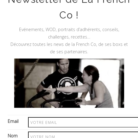
Co !
Evénements, WOD, portraits d’adhérents, conseils,
challenges, recettes…
Découvrez toutes les news de la French Co, de ses boxs et
de ses partenaires.
Site Sécurisé
Plan du Site
Email
Nom
Start