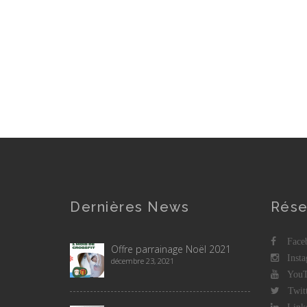
Dernières News
Rése
Faceb
Offre parrainage Noël 2021
Insta
décembre 23, 2021
YouT
Twitt
Linke