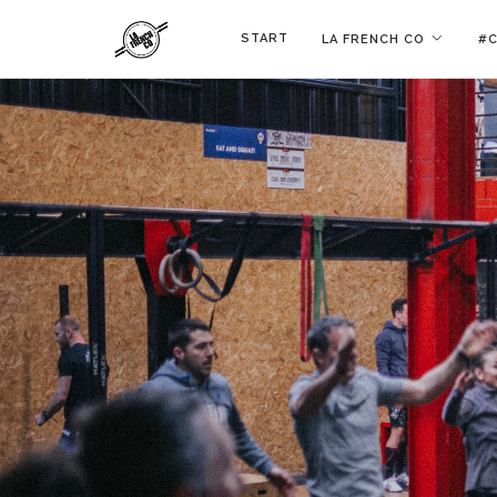
START
LA FRENCH CO
#