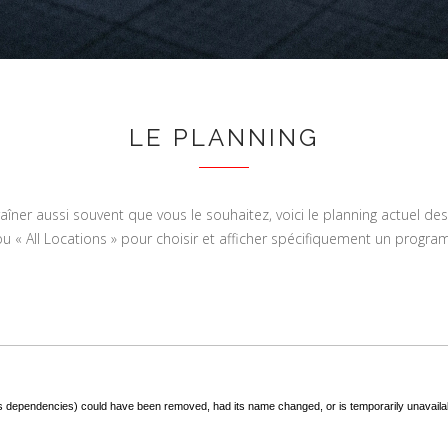
LE PLANNING
aîner aussi souvent que vous le souhaitez, voici le planning actuel de
 ou « All Locations » pour choisir et afficher spécifiquement un prog