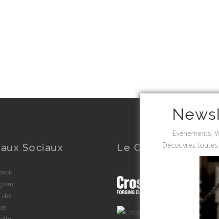
Newsl
Evénements, WO
Découvrez toutes 
aux Sociaux
Le CrossFit
ook
gram
ube
er
dIn