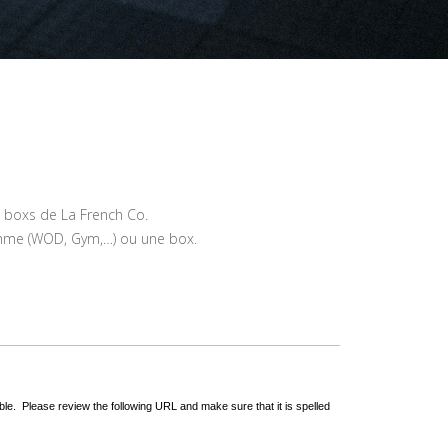
s boxs de La French Co.
ramme (WOD, Gym,…) ou une box.