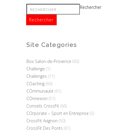
Rechercher
Site Categories
Box Salon-de-Provence
(60)
Challenge
(1)
Challenges
(11)
COaching
(60)
COmmunauté
(61)
COnnexion
(51)
Conseils CrossFit
(66)
COrporate – Sport en Entreprise
(5)
CrossFit Avignon
(50)
CrossFit Des Ponts
(61)