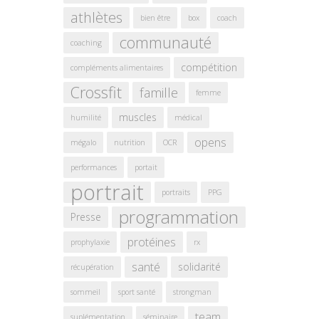
athlètes
bien être
box
coach
communauté
coaching
compétition
compléments alimentaires
Crossfit
famille
femme
muscles
humilité
médical
opens
mégalo
nutrition
OCR
performances
portait
portrait
portraits
PPG
programmation
Presse
protéines
prophylaxie
rx
santé
solidarité
récupération
sommeil
sport santé
strongman
team
suplémentation
séminaire