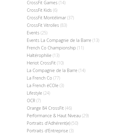
CrossFit Games
(14)
CrossFit Kids
(6)
CrossFit Montélimar
(37)
CrossFit Vitrolles
(83)
Events
(25)
Events La Compagnie de la Barre
(13)
French Co Championship
(11)
Haltérophilie
(13)
Heriot CrossFit
(10)
La Compagnie de la Barre
(14)
La French Co
(77)
La French éCOle
(3)
Lifestyle
(24)
OCR
(7)
Orange 84 CrossFit
(46)
Performance & Haut Niveau
(29)
Portraits d'Adhérent(e)
(50)
Portraits d'Entreprise
(3)