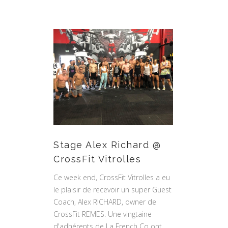
Stage Alex Richard @
CrossFit Vitrolles
Ce week end, CrossFit Vitrolles a eu
le plaisir de recevoir un super Guest
Coach, Alex RICHARD, owner de
CrossFit REMES. Une vingtaine
d'adhérents de La French Co ont