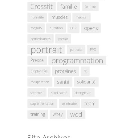
Crossfit
famille
femme
muscles
humilité
médical
opens
mégalo
nutrition
OCR
performances
portait
portrait
portraits
PPG
programmation
Presse
protéines
prophylaxie
rx
santé
solidarité
récupération
sommeil
sport santé
strongman
team
suplémentation
séminaire
wod
training
whey
Site Archives