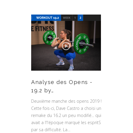
Analyse des Opens -
19.2 by…
Deuxième manche des opens 2019 !
Cette fois-ci, Dave Castro a choisi un
remake du 16.2 un peu modifié... qui
avait a l'l'époque marqué les espritS
par sa difficulté. La…