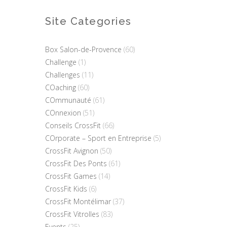
Site Categories
Box Salon-de-Provence
(60)
Challenge
(1)
Challenges
(11)
COaching
(60)
COmmunauté
(61)
COnnexion
(51)
Conseils CrossFit
(66)
COrporate – Sport en Entreprise
(5)
CrossFit Avignon
(50)
CrossFit Des Ponts
(61)
CrossFit Games
(14)
CrossFit Kids
(6)
CrossFit Montélimar
(37)
CrossFit Vitrolles
(83)
Events
(25)