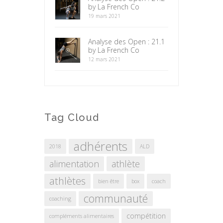
by La French Co
19 mars 2021
Analyse des Open : 21.1
by La French Co
12 mars 2021
Tag Cloud
adhérents
2018
ALD
alimentation
athlète
athlètes
bien être
box
coach
communauté
coaching
compétition
compléments alimentaires