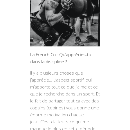
La French Co : Qu’apprécies-tu
dans la discipline ?
Il y a plusieurs choses que
j’apprécie… L’aspect sportif, qui
m’apporte tout ce que j’aime et ce
que je recherche dans un sport. Et
le fait de partager tout ça avec des
copains (copines) vous donne une
énorme motivation chaque
jour. C’est d’ailleurs ce qui me
manque le plus en cette période