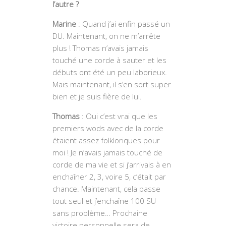
l’autre ?
Marine
: Quand j’ai enfin passé un
DU. Maintenant, on ne m’arrête
plus ! Thomas n’avais jamais
touché une corde à sauter et les
débuts ont été un peu laborieux.
Mais maintenant, il s’en sort super
bien et je suis fière de lui.
Thomas
: Oui c’est vrai que les
premiers wods avec de la corde
étaient assez folkloriques pour
moi ! Je n’avais jamais touché de
corde de ma vie et si j’arrivais à en
enchaîner 2, 3, voire 5, c’était par
chance. Maintenant, cela passe
tout seul et j’enchaîne 100 SU
sans problème… Prochaine
victoire personnelle sera de