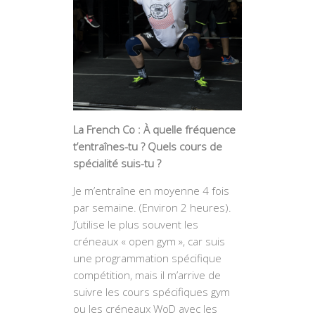
La French Co : À quelle fréquence
t’entraînes-tu ? Quels cours de
spécialité suis-tu ?
Je m’entraîne en moyenne 4 fois
par semaine. (Environ 2 heures).
J’utilise le plus souvent les
créneaux « open gym », car suis
une programmation spécifique
compétition, mais il m’arrive de
suivre les cours spécifiques gym
ou les créneaux WoD avec les