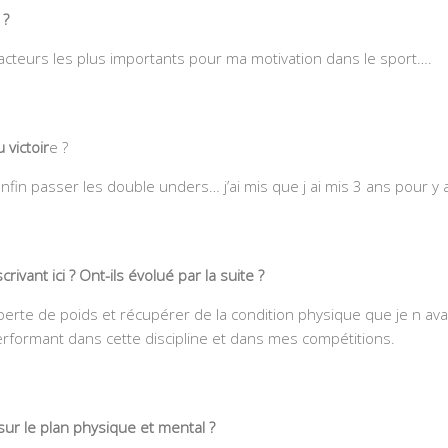
 ?
facteurs les plus importants pour ma motivation dans le sport….
 victoir
e ?
fin passer les double unders… j’ai mis que j ai mis 3 ans pour y a
crivant ici ? Ont-ils évolué par la suite ?
perte de poids et récupérer de la condition physique que je n ava
erformant dans cette discipline et dans mes compétitions.
ur le plan physique et mental ?