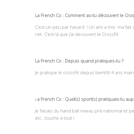
La French Co : Comment as-tu découvert le Cross
C’est un peu par hasard ! Un ami a moi ma fait d
net. C’est là que j’ai decouvert le CrossFit
La French Co : Depuis quand pratiques-tu ?
Je pratique le crossFit depuis bientôt 4 ans mai
L
a French Co : Quel(s) sport(s) pratiquais-tu aup
Je faisais du hand ball niveau pré-nationnal et
etc…touche à tout !