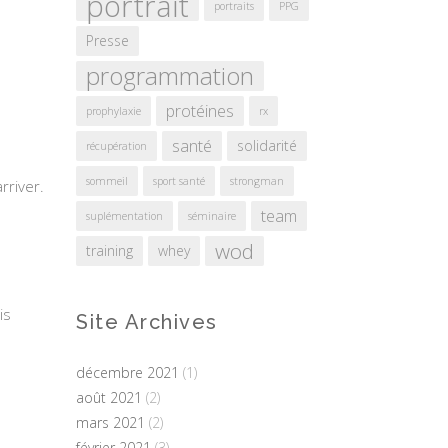
portrait
portraits
PPG
Presse
programmation
protéines
prophylaxie
rx
santé
solidarité
récupération
sommeil
sport santé
strongman
rriver.
team
suplémentation
séminaire
wod
training
whey
is
Site Archives
décembre 2021
(1)
août 2021
(2)
mars 2021
(2)
février 2021
(3)