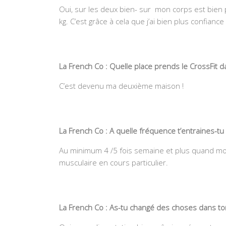
Oui, sur les deux bien- sur mon corps est bien
kg. C’est grâce à cela que j’ai bien plus confiance
La French Co : Quelle place prends le CrossFit da
C’est devenu ma deuxième maison !
La French Co : A quelle fréquence t’entraines-tu 
Au minimum 4 /5 fois semaine et plus quand mon 
musculaire en cours particulier.
La French Co : As-tu changé des choses dans ton