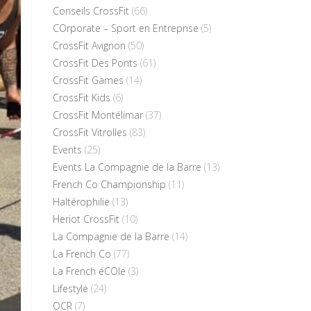
Conseils CrossFit
(66)
COrporate – Sport en Entreprise
(5)
CrossFit Avignon
(50)
CrossFit Des Ponts
(61)
CrossFit Games
(14)
CrossFit Kids
(6)
CrossFit Montélimar
(37)
CrossFit Vitrolles
(83)
Events
(25)
Events La Compagnie de la Barre
(13)
French Co Championship
(11)
Haltérophilie
(13)
Heriot CrossFit
(10)
La Compagnie de la Barre
(14)
La French Co
(77)
La French éCOle
(3)
Lifestyle
(24)
OCR
(7)