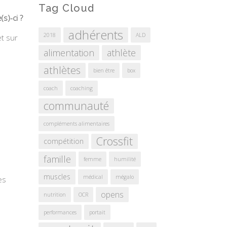
Tag Cloud
s)-ci ?
adhérents
2018
ALD
et sur
alimentation
athlète
athlètes
bien être
box
coach
coaching
communauté
compléments alimentaires
Crossfit
compétition
famille
femme
humilité
muscles
médical
mégalo
es
opens
nutrition
OCR
performances
portait