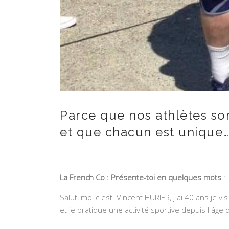
Parce que nos athlètes son
et que chacun est unique… V
La French Co : Présente-toi en quelques mots
:
Salut, moi c est Vincent HURIER, j ai 40 ans je v
et je pratique une activité sportive depuis l âge 