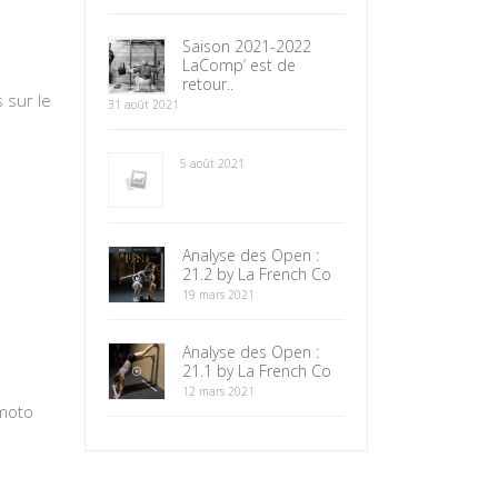
Saison 2021-2022
LaComp’ est de
retour..
 sur le
31 août 2021
5 août 2021
Analyse des Open :
21.2 by La French Co
19 mars 2021
Analyse des Open :
21.1 by La French Co
12 mars 2021
 moto