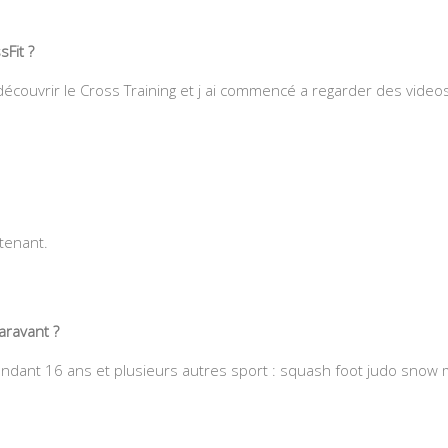
Fit ?
écouvrir le Cross Training et j ai commencé a regarder des videos
ntenant.
aravant ?
 pendant 16 ans et plusieurs autres sport : squash foot judo snow