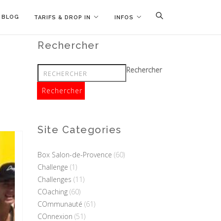
BLOG
TARIFS & DROP IN
INFOS
Rechercher
Rechercher
Site Categories
Box Salon-de-Provence
(60)
Challenge
(1)
Challenges
(11)
COaching
(60)
COmmunauté
(61)
COnnexion
(51)