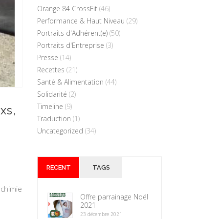
Orange 84 CrossFit
(46)
Performance & Haut Niveau
(29)
Portraits d'Adhérent(e)
(50)
Portraits d'Entreprise
(3)
Presse
(14)
Recettes
(21)
Santé & Alimentation
(44)
Solidarité
(2)
Timeline
(9)
xs,
Traduction
(1)
Uncategorized
(34)
RECENT
TAGS
 chimie
Offre parrainage Noël
2021
23 décembre 2021