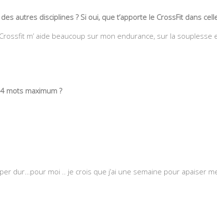
s autres disciplines ? Si oui, que t’apporte le CrossFit dans celle(
le Crossfit m’ aide beaucoup sur mon endurance, sur la souplesse 
en 4 mots maximum ?
r dur…pour moi .. je crois que j’ai une semaine pour apaiser m