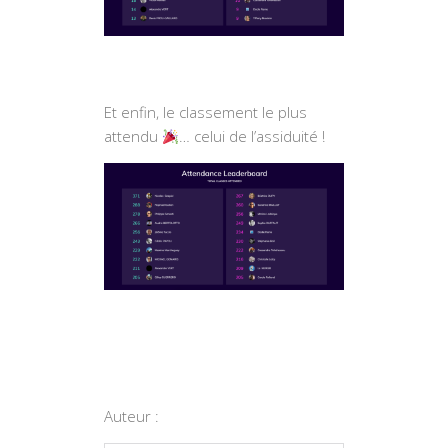
Et enfin, le classement le plus
attendu
… celui de l’assiduité !
Auteur :