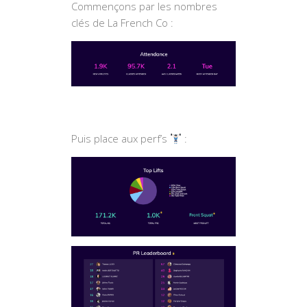
Commençons par les nombres
clés de La French Co :
Puis place aux perf’s
: