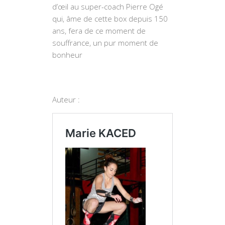
d’œil au super-coach Pierre Ogé
qui, âme de cette box depuis 150
ans, fera de ce moment de
souffrance, un pur moment de
bonheur
Auteur :