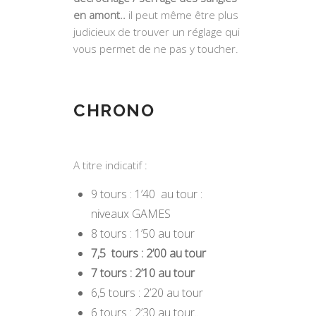
en amont..
il peut même être plus
judicieux de trouver un réglage qui
vous permet de ne pas y toucher.
CHRONO
A titre indicatif :
9 tours : 1’40 au tour :
niveaux GAMES
8 tours : 1’50 au tour
7,5 tours : 2’00 au tour
7 tours : 2’10 au tour
6,5 tours : 2’20 au tour
6 tours : 2’30 au tour..