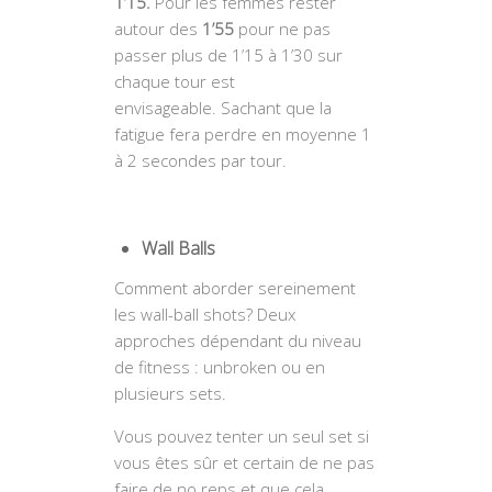
1’15.
Pour les femmes rester
autour des
1’55
pour ne pas
passer plus de 1’15 à 1’30 sur
chaque tour est
envisageable. Sachant que la
fatigue fera perdre en moyenne 1
à 2 secondes par tour.
Wall Balls
Comment aborder sereinement
les wall-ball shots? Deux
approches dépendant du niveau
de fitness : unbroken ou en
plusieurs sets.
Vous pouvez tenter un seul set si
vous êtes sûr et certain de ne pas
faire de no reps et que cela