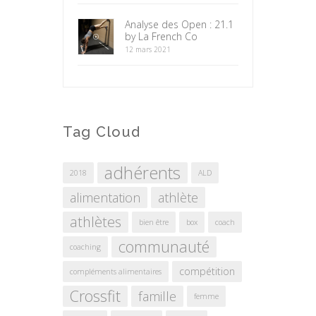
Analyse des Open : 21.1
by La French Co
12 mars 2021
Tag Cloud
adhérents
2018
ALD
alimentation
athlète
athlètes
bien être
box
coach
communauté
coaching
compétition
compléments alimentaires
Crossfit
famille
femme