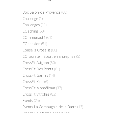
Box Salon-de-Provence
(60)
Challenge
(1)
Challenges
(11)
COaching
(60)
COmmunauté
(61)
COnnexion
(51)
Conseils CrossFit
(66)
COrporate – Sport en Entreprise
(5)
CrossFit Avignon
(50)
CrossFit Des Ponts
(61)
CrossFit Games
(14)
CrossFit Kids
(6)
CrossFit Montélimar
(37)
CrossFit Vitrolles
(83)
Events
(25)
Events La Compagnie de la Barre
(13)