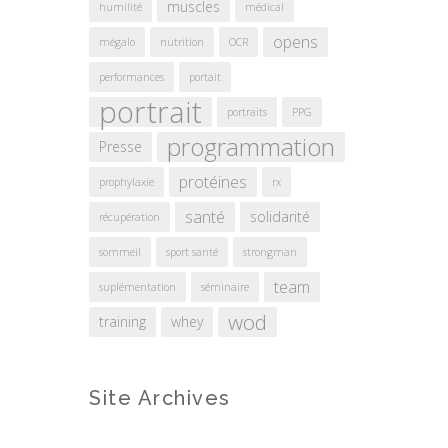
muscles
humilité
médical
opens
mégalo
nutrition
OCR
performances
portait
portrait
portraits
PPG
programmation
Presse
protéines
prophylaxie
rx
santé
solidarité
récupération
sommeil
sport santé
strongman
team
suplémentation
séminaire
wod
training
whey
Site Archives