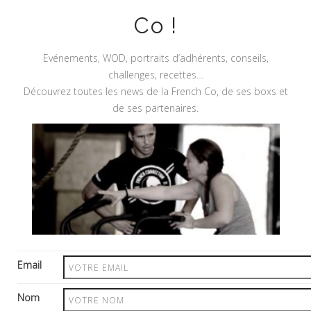
Co !
Evénements, WOD, portraits d’adhérents, conseils,
challenges, recettes…
Découvrez toutes les news de la French Co, de ses boxs et
de ses partenaires.
Site Sécurisé
Plan du Site
Start
Email
Suspension et Résiliation
Espace Pro
Nom
Recrutement