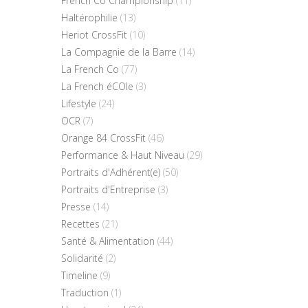
French Co Championship
(11)
Haltérophilie
(13)
Heriot CrossFit
(10)
La Compagnie de la Barre
(14)
La French Co
(77)
La French éCOle
(3)
Lifestyle
(24)
OCR
(7)
Orange 84 CrossFit
(46)
Performance & Haut Niveau
(29)
Portraits d'Adhérent(e)
(50)
Portraits d'Entreprise
(3)
Presse
(14)
Recettes
(21)
Santé & Alimentation
(44)
Solidarité
(2)
Timeline
(9)
Traduction
(1)